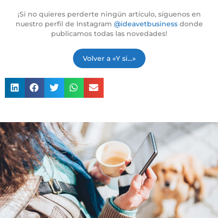
Asesoría para clínicas veterinarias / Mejora de servicios veterinarios / gestión clínica veterinaria / emprender en veterinaria / normativas clínicas veterinarias / conciliación vida familiar y profesional / horario en la clínica veterinaria
¡Si no quieres perderte ningún artículo, síguenos en
nuestro perfil de Instagram
@ideavetbusiness
donde
publicamos todas las novedades!
Volver a «Y si…»