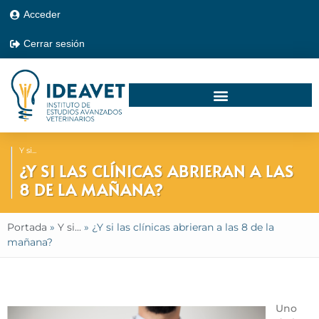
Acceder
Cerrar sesión
Y si...
¿Y SI LAS CLÍNICAS ABRIERAN A LAS
8 DE LA MAÑANA?
Portada
»
Y si...
»
¿Y si las clínicas abrieran a las 8 de la
mañana?
El horario en la clínica veterinaria
Uno