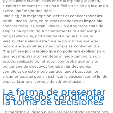
¿Qué sucede cuando estás entre la espada y la pared,
cuando te encuentras en una difícil situación en la que no
existe una “mejor decisión”?
Para elegir la mejor opción, deberías conocer todas las
posibilidades. Pero, en muchas ocasiones es
imposible
conocer todas las posibilidades. En estos casos, trata de
elegir una opción “lo suficientemente buena” aunque
tengas claro que, probablemente, no sea la mejor.
Para ayudar a elegir esta “buena opción” Gigerenger
recomienda, en situaciones complejas, confiar en tus
“tripas”: ese
juicio rápido que no podemos explicar
pero
que nos impulsa a tomar determinado camino. En un
estudio realizado por el autor, comprobó que un alto
porcentaje de directivos tomaban las decisiones
complejas de este modo aunque luego buscaban los
argumentos que podían justificar la decisión con el fin de
explicarla ante el consejo de administración.
La forma de presentar
los riesgos condiciona
la toma de decisiones
En medicina, el riesgo puede ser presentado en términos