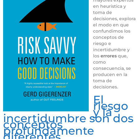
en heurística y
toma de
decisiones, explora
el modo en que
confundimos los
conceptos de
riesgo e
incertidumbre y
los
errores
que,
como
consecuencia, se
producen en la
toma de
decisiones.
El
riesgo
y la
incertidumbre son dos
conceptos
profundamente
diferentes