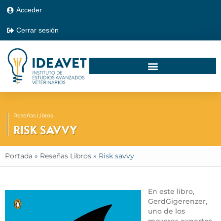
Acceder
Cerrar sesión
Reseñas Libros
RISK SAVVY
Portada
»
Reseñas Libros
»
Risk savvy
En este libro,
GerdGigerenzer,
uno de los
mayores expertos