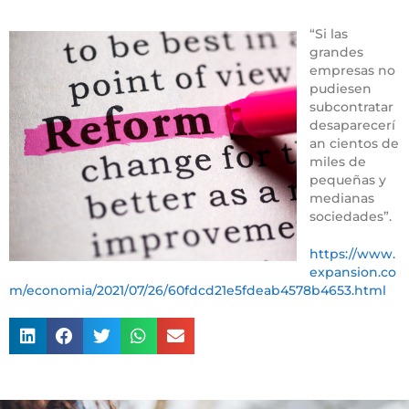
“Si las
grandes
empresas no
pudiesen
subcontratar
desaparecerí
an cientos de
miles de
pequeñas y
medianas
sociedades”.
https://www.
expansion.co
m/economia/2021/07/26/60fdcd21e5fdeab4578b4653.html